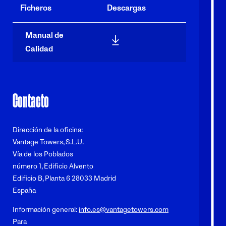
Ficheros
Descargas
Manual de
/sites/tower-co-v2/files/p-vt
Calidad
Contacto
Dirección de la oficina:
Vantage Towers, S.L.U.
Vía de los Poblados
número 1, Edificio Alvento
Edificio B, Planta 6 28033 Madrid
España
Información general:
info.es@vantagetowers.com
Para