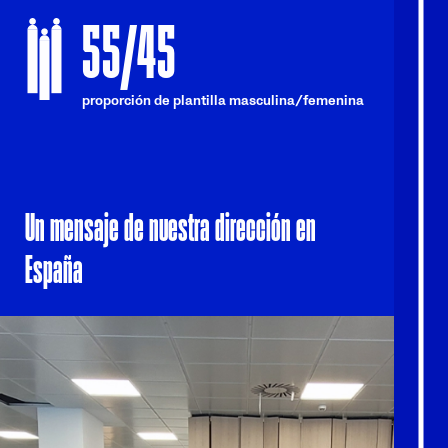
55/45
proporción de plantilla masculina/femenina
Un mensaje de nuestra dirección en
España